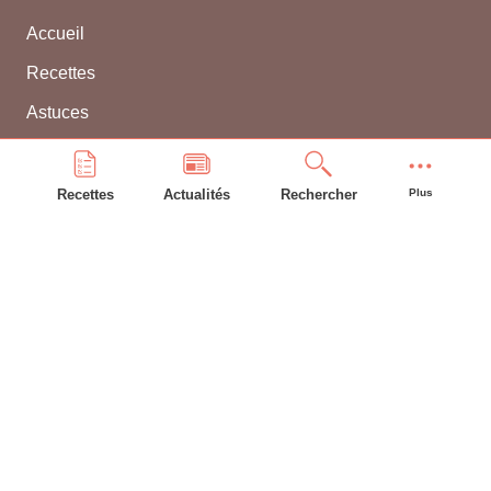
Accueil
Recettes
Astuces
Frigo
Compte bonAP
Recettes
Actualités
Rechercher
Plus
INFORMATIONS GÉNÉRALES
L'équipe
Contacter WEBBEL
CGU
Utilisation des cookies
Mentions légales