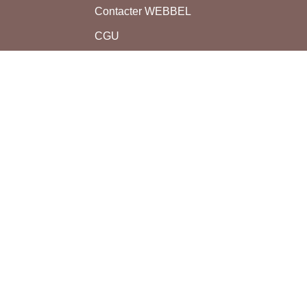
Contacter WEBBEL
CGU
Utilisation des cookies
nAP
Mentions légales
ER
s et
munauté
Tous droits réservés bon-ap.com - 2011-2026