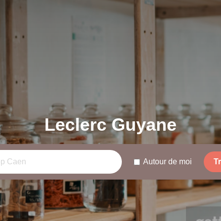
Leclerc Guyane
Autour de moi
T