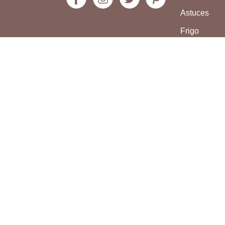
Astuces
Frigo
Compte bo
S'INSCRIRE À NOTRE NEWSLETT
Rester informé des toutes dernières recette
astuces culinaires concoctées par la com
Bonap’ !
S'inscrire