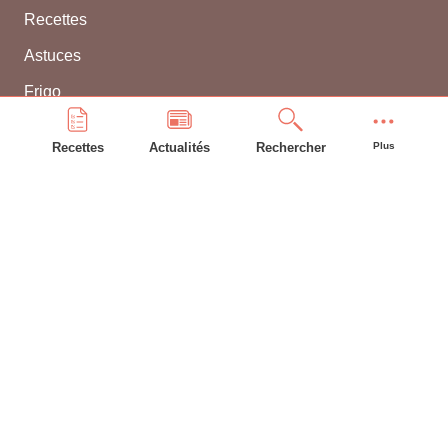
Recettes
Astuces
Frigo
Compte bonAP
Recettes
Actualités
Rechercher
Plus
INFORMATIONS GÉNÉRALES
L'équipe
Contacter WEBBEL
CGU
Utilisation des cookies
Mentions légales