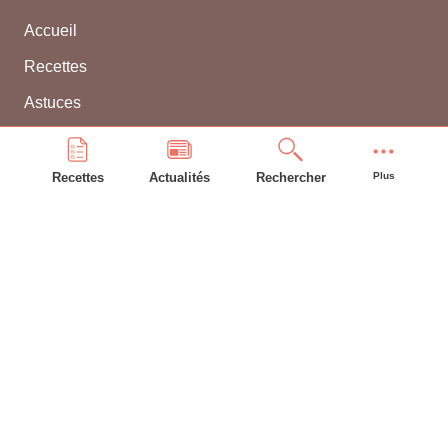
Accueil
Recettes
Astuces
Frigo
Compte bonAP
Recettes
Actualités
Rechercher
Plus
INFORMATIONS GÉNÉRALES
L'équipe
Contacter WEBBEL
CGU
Utilisation des cookies
Mentions légales