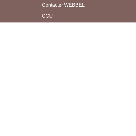
Contacter WEBBEL
CGU
Utilisation des cookies
nAP
Mentions légales
ER
s et
munauté
Tous droits réservés bon-ap.com - 2011-2026