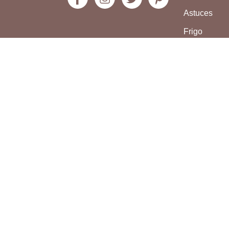
Astuces
Frigo
Compte bo
S'INSCRIRE À NOTRE NEWSLETT
Rester informé des toutes dernières recette
astuces culinaires concoctées par la com
Bonap’ !
S'inscrire